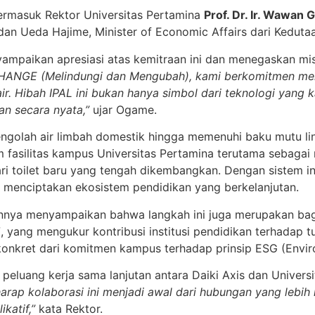
 termasuk Rektor Universitas Pertamina
Prof. Dr. Ir. Wawan 
dan Ueda Hajime, Minister of Economic Affairs dari Keduta
paikan apresiasi atas kemitraan ini dan menegaskan misi 
ANGE (Melindungi dan Mengubah), kami berkomitmen menc
r. Hibah IPAL ini bukan hanya simbol dari teknologi yang kam
n secara nyata,”
ujar Ogame.
golah air limbah domestik hingga memenuhi baku mutu li
am fasilitas kampus Universitas Pertamina terutama sebaga
i toilet baru yang tengah dikembangkan. Dengan sistem ini,
menciptakan ekosistem pendidikan yang berkelanjutan.
nnya menyampaikan bahwa langkah ini juga merupakan bag
5
, yang mengukur kontribusi institusi pendidikan terhadap
konkret dari komitmen kampus terhadap prinsip ESG (Envir
 peluang kerja sama lanjutan antara Daiki Axis dan Univer
arap kolaborasi ini menjadi awal dari hubungan yang lebih 
katif,”
kata Rektor.