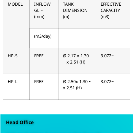
MODEL
INFLOW
TANK
EFFECTIVE
GL –
DIMENSION
CAPACITY
(mm)
(m)
(m3)
(m3/day)
HP-S
FREE
Ø 2.17 x 1.30
3.072~
~ x 2.51 (H)
HP-L
FREE
Ø 2.50x 1.30 ~
3.072~
x 2.51 (H)
Head Office