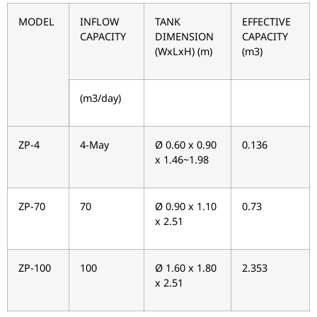
MODEL
INFLOW
TANK
EFFECTIVE
CAPACITY
DIMENSION
CAPACITY
(WxLxH) (m)
(m3)
(m3/day)
ZP-4
4-May
Ø 0.60 x 0.90
0.136
x 1.46~1.98
ZP-70
70
Ø 0.90 x 1.10
0.73
x 2.51
ZP-100
100
Ø 1.60 x 1.80
2.353
x 2.51