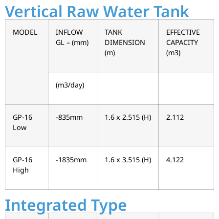
Vertical Raw Water Tank
MODEL
INFLOW
TANK
EFFECTIVE
GL – (mm)
DIMENSION
CAPACITY
(m)
(m3)
(m3/day)
GP-16
-835mm
1.6 x 2.515 (H)
2.112
Low
GP-16
-1835mm
1.6 x 3.515 (H)
4.122
High
Integrated Type