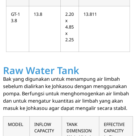
GT-1
13.8
2.20
13.811
3.8
x
4.85
x
2.25
Raw Water Tank
Bak yang digunakan untuk menampung air limbah
sebelum dialirkan ke Johkasou dengan menggunakan
pompa. Berfungsi untuk menghomogenkan air limbah
dan untuk mengatur kuantitas air limbah yang akan
masuk ke Johkasou agar dapat mengalir secara stabil.
MODEL
INFLOW
TANK
EFFECTIVE
CAPACITY
DIMENSION
CAPACITY