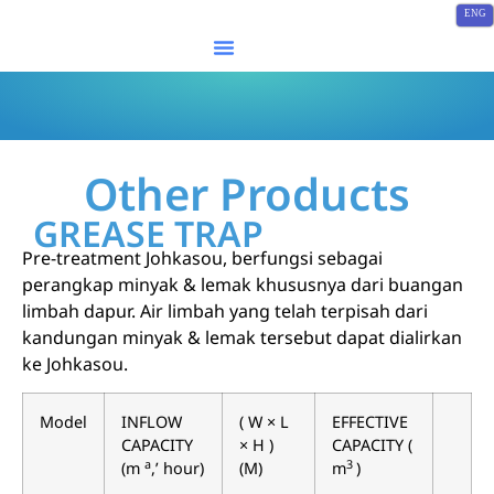
ENG
Search for:
Other Products
GREASE TRAP
Pre-treatment Johkasou, berfungsi sebagai
perangkap minyak & lemak khususnya dari buangan
limbah dapur. Air limbah yang telah terpisah dari
kandungan minyak & lemak tersebut dapat dialirkan
ke Johkasou.
Model
INFLOW
( W × L
EFFECTIVE
CAPACITY
× H )
CAPACITY (
a
3
(m
,’ hour)
(M)
m
)